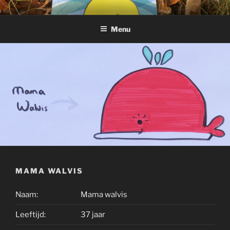
Ga
WABBIE DE WALVIS
naar
Menu
de
inhoud
MAMA WALVIS
Naam:
Mama walvis
Leeftijd:
37 jaar