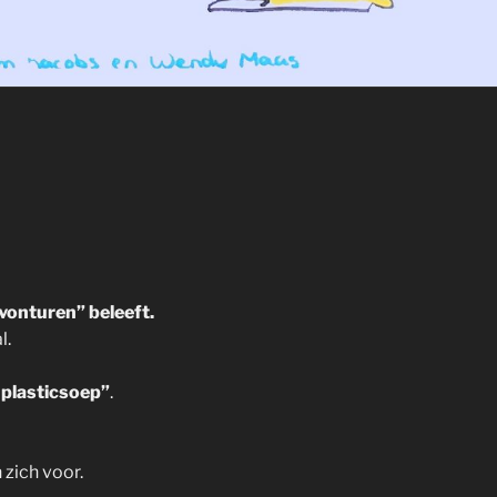
vonturen” beleeft.
l.
 plasticsoep”
.
 zich voor.